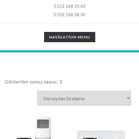
0 212 268 23 60
0 532 266 06 36
TOGGLE
NAVIGATION MENU
NAVIGATION
Gösterilen sonuç sayısı: 3